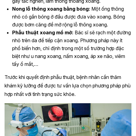
gây tắc nghẽn, làm thông thoáng xoang.
Nong lỗ thông xoang bằng bóng:
Một ống thông
nhỏ có gắn bóng ở đầu được đưa vào xoang. Bóng
được bơm căng để mở rộng lỗ thông xoang.
Phẫu thuật xoang mổ mở:
Bác sĩ sẽ rạch một đường
nhỏ trên da để tiếp cận xoang. Phương pháp này ít
phổ biến hơn, chỉ định trong một số trường hợp đặc
biệt như u nang xoang, nấm xoang, áp xe não, viêm
tấy ổ mắt,…
Trước khi quyết định phẫu thuật, bệnh nhân cần thăm
khám kỹ lưỡng để được tư vấn lựa chọn phương pháp phù
hợp nhất với tình trạng sức khỏe.