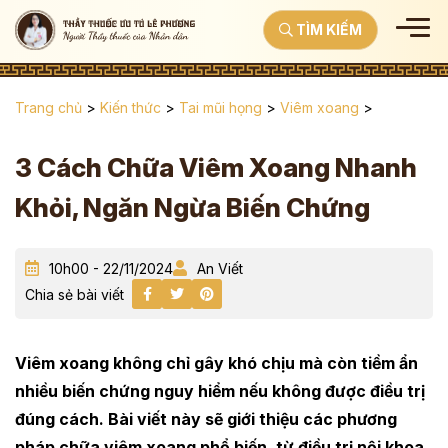
TÌM KIẾM
Trang chủ
>
Kiến thức
>
Tai mũi họng
>
Viêm xoang
>
3 Cách Chữa Viêm Xoang Nhanh
Khỏi, Ngăn Ngừa Biến Chứng
10h00 - 22/11/2024
An Viết
Chia sẻ bài viết
Viêm xoang không chỉ gây khó chịu mà còn tiềm ẩn
nhiều biến chứng nguy hiểm nếu không được điều trị
đúng cách. Bài viết này sẽ giới thiệu các phương
pháp chữa viêm xoang phổ biến, từ điều trị nội khoa,