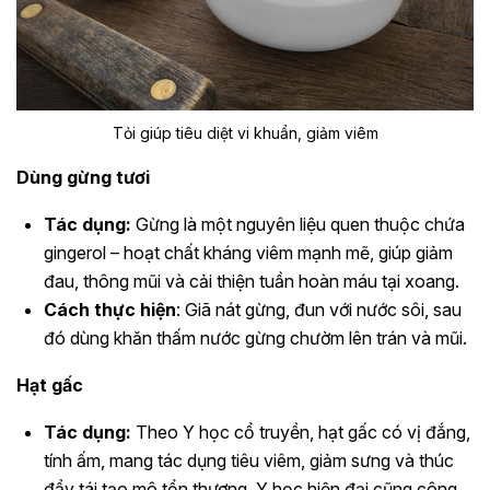
Tỏi giúp tiêu diệt vi khuẩn, giảm viêm
Dùng gừng tươi
Tác dụng:
Gừng là một nguyên liệu quen thuộc chứa
gingerol – hoạt chất kháng viêm mạnh mẽ, giúp giảm
đau, thông mũi và cải thiện tuần hoàn máu tại xoang.
Cách thực hiện
: Giã nát gừng, đun với nước sôi, sau
đó dùng khăn thấm nước gừng chườm lên trán và mũi.
Hạt gấc
Tác dụng:
Theo Y học cổ truyền, hạt gấc có vị đắng,
tính ấm, mang tác dụng tiêu viêm, giảm sưng và thúc
đẩy tái tạo mô tổn thương. Y học hiện đại cũng công