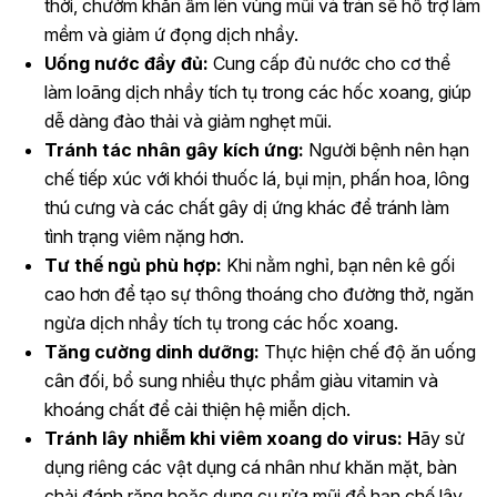
thời, chườm khăn ấm lên vùng mũi và trán sẽ hỗ trợ làm
mềm và giảm ứ đọng dịch nhầy.
Uống nước đầy đủ:
Cung cấp đủ nước cho cơ thể
làm loãng dịch nhầy tích tụ trong các hốc xoang, giúp
dễ dàng đào thải và giảm nghẹt mũi.
Tránh tác nhân gây kích ứng:
Người bệnh nên hạn
chế tiếp xúc với khói thuốc lá, bụi mịn, phấn hoa, lông
thú cưng và các chất gây dị ứng khác để tránh làm
tình trạng viêm nặng hơn.
Tư thế ngủ phù hợp:
Khi nằm nghỉ, bạn nên kê gối
cao hơn để tạo sự thông thoáng cho đường thở, ngăn
ngừa dịch nhầy tích tụ trong các hốc xoang.
Tăng cường dinh dưỡng:
Thực hiện chế độ ăn uống
cân đối, bổ sung nhiều thực phẩm giàu vitamin và
khoáng chất để cải thiện hệ miễn dịch.
Tránh lây nhiễm khi viêm xoang do virus: H
ãy sử
dụng riêng các vật dụng cá nhân như khăn mặt, bàn
chải đánh răng hoặc dụng cụ rửa mũi để hạn chế lây