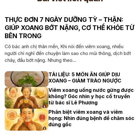
THỰC ĐƠN 7 NGÀY DƯỠNG TỲ – THẬN:
GIÚP XOANG BỚT NẶNG, CƠ THỂ KHỎE TỪ
BÊN TRONG
Cô bác anh chị thân mến, Khi nói đến viêm xoang, nhiều
người chỉ nghĩ đến chuyện làm sao cho mũi thông, dịch bớt
chảy, đầu bớt nặng. Nhưng theo...
TÀI LIỆU: 5 MÓN ĂN GIÚP DỊU
XOANG – GIẢM TRÀO NGƯỢC
Viêm xoang uống nước gừng được
không? Góc nhìn y học cổ truyền
từ bác sĩ Lê Phương
Phân biệt viêm xoang và viêm
họng: Nhìn đúng bệnh để chăm sóc
đúng gốc