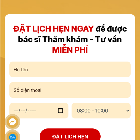
ĐẶT LỊCH HẸN NGAY
để được
bác sĩ Thăm khám - Tư vấn
MIỄN PHÍ
ĐẶT LỊCH HẸN