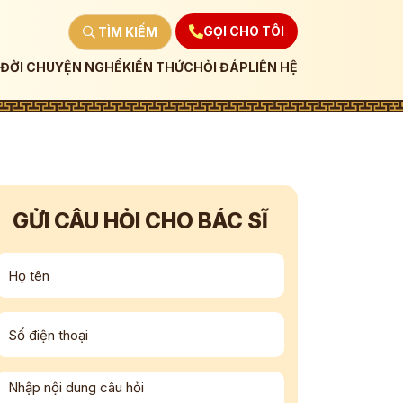
GỌI CHO TÔI
TÌM KIẾM
ĐỜI CHUYỆN NGHỀ
KIẾN THỨC
HỎI ĐÁP
LIÊN HỆ
GỬI CÂU HỎI CHO BÁC SĨ