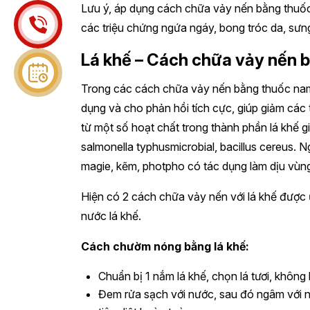
Lưu ý, áp dụng cách chữa vảy nến bằng thuố
các triệu chứng ngứa ngáy, bong tróc da, sưn
Lá khế – Cách chữa vảy nến 
Trong các cách chữa vảy nến bằng thuốc nam
dụng và cho phản hồi tích cực, giúp giảm các
từ một số hoạt chất trong thành phần lá khế
salmonella typhusmicrobial, bacillus cereus. N
magie, kẽm, photpho có tác dụng làm dịu vùng
Hiện có 2 cách chữa vảy nến với lá khế được
nước lá khế.
Cách chườm nóng bằng lá khế:
Chuẩn bị 1 nắm lá khế, chọn lá tươi, không 
Đem rửa sạch với nước, sau đó ngâm với n