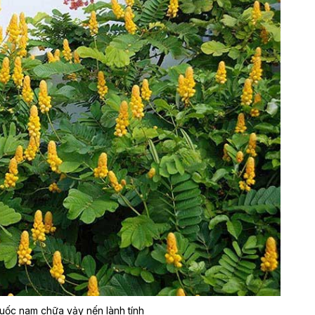
huốc nam chữa vảy nến lành tính