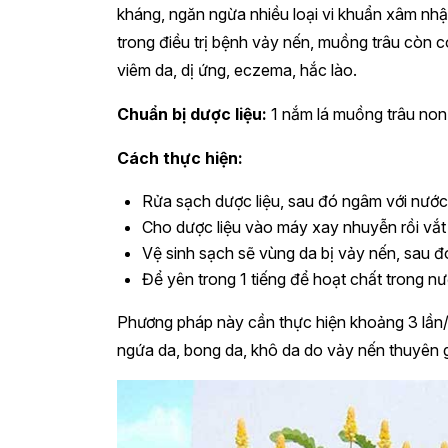
kháng, ngăn ngừa nhiều loại vi khuẩn xâm nhậ
trong điều trị bệnh vảy nến, muồng trâu còn 
viêm da, dị ứng, eczema, hắc lào.
Chuẩn bị dược liệu:
1 nắm lá muồng trâu non
Cách thực hiện:
Rửa sạch dược liệu, sau đó ngâm với nước 
Cho dược liệu vào máy xay nhuyễn rồi vắt 
Vệ sinh sạch sẽ vùng da bị vảy nến, sau đ
Để yên trong 1 tiếng để hoạt chất trong nướ
Phương pháp này cần thực hiện khoảng 3 lần/tu
ngứa da, bong da, khô da do vảy nến thuyên 