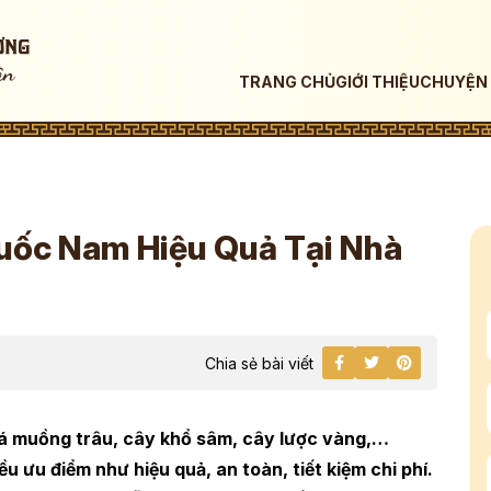
TRANG CHỦ
GIỚI THIỆU
CHUYỆN 
uốc Nam Hiệu Quả Tại Nhà
Chia sẻ bài viết
á muồng trâu, cây khổ sâm, cây lược vàng,…
 ưu điểm như hiệu quả, an toàn, tiết kiệm chi phí.