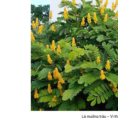
Lá muồng trâu – Vị t