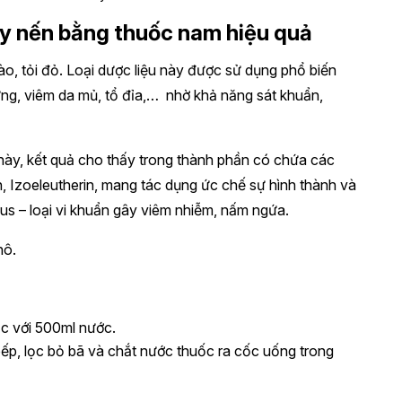
y nến bằng thuốc nam hiệu quả
ào, tỏi đỏ. Loại dược liệu này được sử dụng phổ biến
ừng, viêm da mủ, tổ đỉa,… nhờ khả năng sát khuẩn,
 này, kết quả cho thấy trong thành phần có chứa các
n, Izoeleutherin, mang tác dụng ức chế sự hình thành và
us – loại vi khuẩn gây viêm nhiễm, nấm ngứa.
hô.
ắc với 500ml nước.
 bếp, lọc bỏ bã và chắt nước thuốc ra cốc uống trong