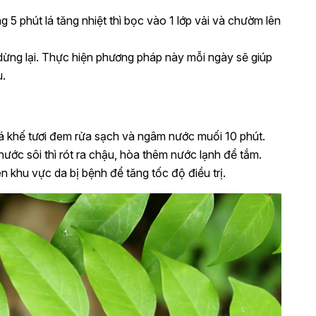
5 phút lá tăng nhiệt thì bọc vào 1 lớp vải và chườm lên
dừng lại. Thực hiện phương pháp này mỗi ngày sẽ giúp
u.
á khế tươi đem rửa sạch và ngâm nước muối 10 phút.
i nước sôi thì rót ra chậu, hòa thêm nước lạnh để tắm.
n khu vực da bị bệnh để tăng tốc độ điều trị.