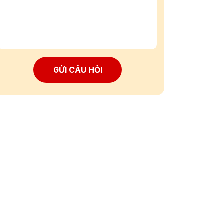
GỬI CÂU HỎI