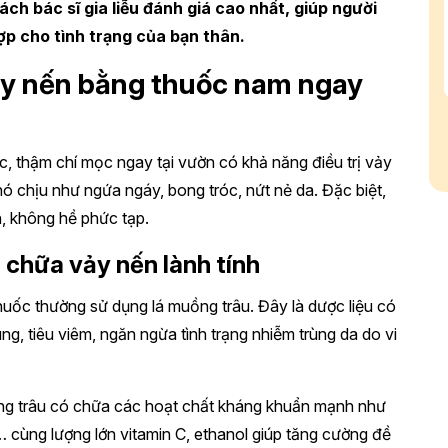
ách bác sĩ gia liễu đánh giá cao nhất, giúp người
p cho tình trạng của bạn thân.
ảy nến bằng thuốc nam ngay
, thậm chí mọc ngay tại vườn có khả năng điều trị vảy
ó chịu như ngứa ngáy, bong tróc, nứt nẻ da. Đặc biệt,
n, không hề phức tạp.
 chữa vảy nến lành tính
uốc thường sử dụng lá muồng trâu. Đây là dược liệu có
rùng, tiêu viêm, ngăn ngừa tình trạng nhiễm trùng da do vi
ồng trâu có chữa các hoạt chất kháng khuẩn mạnh như
… cùng lượng lớn vitamin C, ethanol giúp tăng cường đề