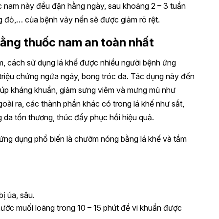
c nam này đều đặn hằng ngày, sau khoảng 2 – 3 tuần
g đỏ,… của bệnh vảy nến sẽ được giảm rõ rệt.
bằng thuốc nam an toàn nhất
, cách sử dụng lá khế được nhiều người bệnh ứng
 triệu chứng ngứa ngáy, bong tróc da. Tác dụng này đến
 giúp kháng khuẩn, giảm sưng viêm và mưng mủ như
goài ra, các thành phần khác có trong lá khế như sắt,
 da tổn thương, thúc đẩy phục hồi hiệu quả.
 ứng dụng phổ biến là chườm nóng bằng lá khế và tắm
bị úa, sâu.
ước muối loãng trong 10 – 15 phút để vi khuẩn được