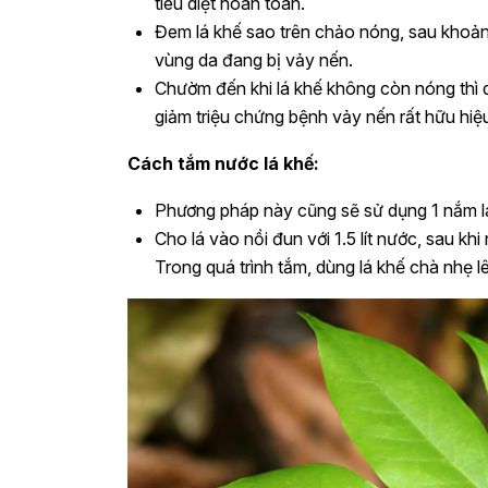
tiêu diệt hoàn toàn.
Đem lá khế sao trên chảo nóng, sau khoảng 
vùng da đang bị vảy nến.
Chườm đến khi lá khế không còn nóng thì 
giảm triệu chứng bệnh vảy nến rất hữu hiệ
Cách tắm nước lá khế:
Phương pháp này cũng sẽ sử dụng 1 nắm l
Cho lá vào nồi đun với 1.5 lít nước, sau kh
Trong quá trình tắm, dùng lá khế chà nhẹ lê