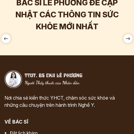
BÁC SĨ LÊ PHƯƠNG ĐỂ CẬP
NHẬT CÁC THÔNG TIN SỨC
Hơn
60.000
Tương tác
KHỎE MỚI NHẤT
Nơi chia sẻ kiến thức YHCT, chăm sóc sức khỏe và
những câu chuyện trên hành trình Nghề Y.
VỀ BÁC SĨ
Đặt lịch khám