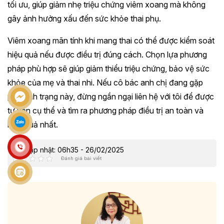
tối ưu, giúp giảm nhẹ triệu chứng viêm xoang mà không
gây ảnh hưởng xấu đến sức khỏe thai phụ.
Viêm xoang mãn tính khi mang thai có thể được kiểm soát
hiệu quả nếu được điều trị đúng cách. Chọn lựa phương
pháp phù hợp sẽ giúp giảm thiểu triệu chứng, bảo vệ sức
khỏe của mẹ và thai nhi. Nếu cô bác anh chị đang gặp
phải tình trạng này, đừng ngần ngại liên hệ với tôi để được
tư vấn cụ thể và tìm ra phương pháp điều trị an toàn và
hiệu quả nhất.
Cập nhật: 06h35 - 26/02/2025
Đánh giá bài viết