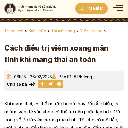
TÌM KIẾM
Trang chủ
>
Kiến thức
>
Tai mũi họng
>
Viêm xoang
>
Cách điều trị viêm xoang mãn
tính khi mang thai an toàn
06h35 - 26/02/2025
Bác Sĩ Lê Phương
Chia sẻ bài viết
Khi mang thai, cơ thể người phụ nữ thay đổi rất nhiều, và
những vấn đề sức khỏe có thể trở nên phức tạp hơn. Một
trong số đó là viêm xoang mãn tính. Tôi nhớ có một lần,
một thai phụ đến khám với triệu chứng đau đầu, nghẹt mũi