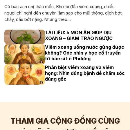
Cô bác anh chị thân mến, Khi nói đến viêm xoang, nhiều
người chỉ nghĩ đến chuyện làm sao cho mũi thông, dịch bớt
chảy, đầu bớt nặng. Nhưng theo...
TÀI LIỆU: 5 MÓN ĂN GIÚP DỊU
XOANG – GIẢM TRÀO NGƯỢC
Viêm xoang uống nước gừng được
không? Góc nhìn y học cổ truyền
từ bác sĩ Lê Phương
Phân biệt viêm xoang và viêm
họng: Nhìn đúng bệnh để chăm sóc
đúng gốc
THAM GIA CỘNG ĐỒNG CÙNG