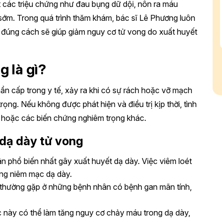
 các triệu chứng như đau bụng dữ dội, nôn ra máu
 sớm. Trong quá trình thăm khám, bác sĩ Lê Phương luôn
ị đúng cách sẽ giúp giảm nguy cơ tử vong do xuất huyết
g là gì?
hẩn cấp trong y tế, xảy ra khi có sự rách hoặc vỡ mạch
ng. Nếu không được phát hiện và điều trị kịp thời, tình
 hoặc các biến chứng nghiêm trọng khác.
dạ dày tử vong
n phổ biến nhất gây xuất huyết dạ dày. Việc viêm loét
ng niêm mạc dạ dày.
y thường gặp ở những bệnh nhân có bệnh gan mãn tính,
 này có thể làm tăng nguy cơ chảy máu trong dạ dày,