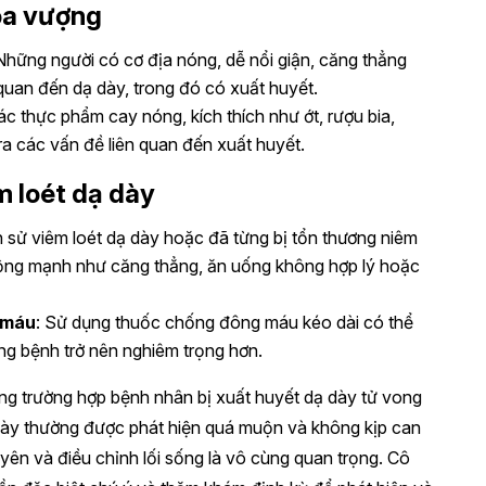
ỏa vượng
 Những người có cơ địa nóng, dễ nổi giận, căng thẳng
quan đến dạ dày, trong đó có xuất huyết.
các thực phẩm cay nóng, kích thích như ớt, rượu bia,
ra các vấn đề liên quan đến xuất huyết.
m loét dạ dày
ền sử viêm loét dạ dày hoặc đã từng bị tổn thương niêm
động mạnh như căng thẳng, ăn uống không hợp lý hoặc
 máu
: Sử dụng thuốc chống đông máu kéo dài có thể
ạng bệnh trở nên nghiêm trọng hơn.
ng trường hợp bệnh nhân bị xuất huyết dạ dày tử vong
này thường được phát hiện quá muộn và không kịp can
uyên và điều chỉnh lối sống là vô cùng quan trọng. Cô