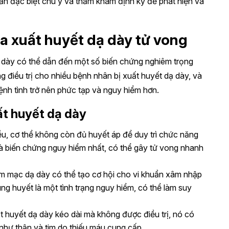
ần đặc biệt chú ý và thăm khám định kỳ để phát hiện và
a xuất huyết dạ dày tử vong
dạ dày có thể dẫn đến một số biến chứng nghiêm trọng
 điều trị cho nhiều bệnh nhân bị xuất huyết dạ dày, và
nh tình trở nên phức tạp và nguy hiểm hơn.
ất huyết dạ dày
ều, cơ thể không còn đủ huyết áp để duy trì chức năng
là biến chứng nguy hiểm nhất, có thể gây tử vong nhanh
êm mạc dạ dày có thể tạo cơ hội cho vi khuẩn xâm nhập
ng huyết là một tình trạng nguy hiểm, có thể làm suy
t huyết dạ dày kéo dài mà không được điều trị, nó có
như thận và tim do thiếu máu cung cấp.