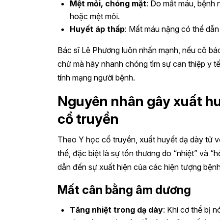
Mệt mỏi, chóng mặt
: Do mất máu, bệnh 
hoặc mệt mỏi.
Huyết áp thấp
: Mất máu nặng có thể dẫn 
Bác sĩ Lê Phương luôn nhấn mạnh, nếu cô bác
chừ mà hãy nhanh chóng tìm sự can thiệp y tế
tính mạng người bệnh.
Nguyên nhân gây xuất hu
cổ truyền
Theo Y học cổ truyền, xuất huyết dạ dày tử 
thể, đặc biệt là sự tổn thương do “nhiệt” và “
dẫn đến sự xuất hiện của các hiện tượng bệnh
Mất cân bằng âm dương
Tăng nhiệt trong dạ dày
: Khi cơ thể bị 