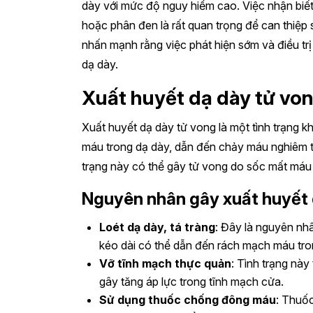
dày với mức độ nguy hiểm cao. Việc nhận biết
hoặc phân đen là rất quan trọng để can thiệp
nhấn mạnh rằng việc phát hiện sớm và điều tr
dạ dày.
Xuất huyết dạ dày tử von
Xuất huyết dạ dày tử vong là một tình trạng k
máu trong dạ dày, dẫn đến chảy máu nghiêm trọ
trạng này có thể gây tử vong do sốc mất máu
Nguyên nhân gây xuất huyết 
Loét dạ dày, tá tràng
: Đây là nguyên nhâ
kéo dài có thể dẫn đến rách mạch máu tro
Vỡ tĩnh mạch thực quản
: Tình trạng nà
gây tăng áp lực trong tĩnh mạch cửa.
Sử dụng thuốc chống đông máu
: Thuốc