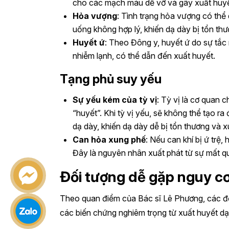
cho các mạch máu dễ vỡ và gây xuất huyế
Hỏa vượng
: Tình trạng hỏa vượng có thể
uống không hợp lý, khiến dạ dày bị tổn th
Huyết ứ
: Theo Đông y, huyết ứ do sự tắc
nhiễm lạnh, có thể dẫn đến xuất huyết.
Tạng phủ suy yếu
Sự yếu kém của tỳ vị
: Tỳ vị là cơ quan c
“huyết”. Khi tỳ vị yếu, sẽ không thể tạo r
dạ dày, khiến dạ dày dễ bị tổn thương và x
Can hỏa xung phế
: Nếu can khí bị ứ trệ,
Đây là nguyên nhân xuất phát từ sự mất qu
Đối tượng dễ gặp nguy cơ
Theo quan điểm của Bác sĩ Lê Phương, các đố
các biến chứng nghiêm trọng từ xuất huyết dạ 