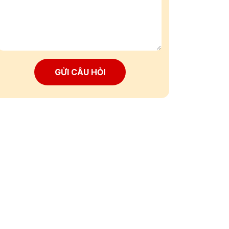
GỬI CÂU HỎI