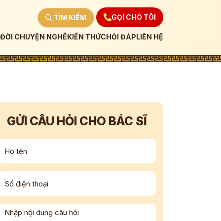
GỌI CHO TÔI
TÌM KIẾM
ĐỜI CHUYỆN NGHỀ
KIẾN THỨC
HỎI ĐÁP
LIÊN HỆ
GỬI CÂU HỎI CHO BÁC SĨ