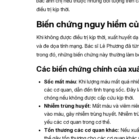
bác anh chị nếu thuộc những đối tượng trên c
điều trị kịp thời.
Biến chứng nguy hiểm củ
Khi không được điều trị kịp thời, xuất huyết 
và đe dọa tính mạng. Bác sĩ Lê Phương đã từng
trong đó, những biến chứng này thường làm bệ
Các biến chứng chính của xu
Sốc mất máu
: Khi lượng máu mất quá nhi
các cơ quan, dẫn đến tình trạng sốc. Đây 
chóng nếu không được cấp cứu kịp thời.
Nhiễm trùng huyết
: Mất máu và viêm ni
vào máu, gây nhiễm trùng huyết. Nhiễm trù
yếu các cơ quan trong cơ thể.
Tổn thương các cơ quan khác
: Nếu xuấ
thể gây tổn thương cho các cơ quan khác 