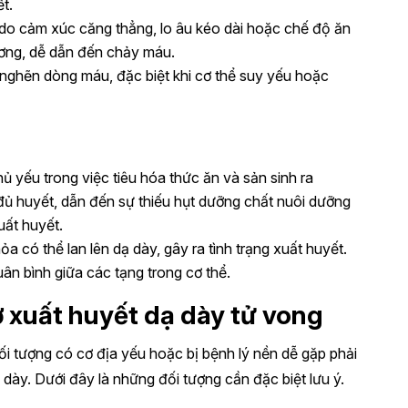
t.
 do cảm xúc căng thẳng, lo âu kéo dài hoặc chế độ ăn
ương, dễ dẫn đến chảy máu.
 nghẽn dòng máu, đặc biệt khi cơ thể suy yếu hoặc
hủ yếu trong việc tiêu hóa thức ăn và sản sinh ra
a đủ huyết, dẫn đến sự thiếu hụt dưỡng chất nuôi dưỡng
uất huyết.
 hỏa có thể lan lên dạ dày, gây ra tình trạng xuất huyết.
ân bình giữa các tạng trong cơ thể.
 xuất huyết dạ dày tử vong
i tượng có cơ địa yếu hoặc bị bệnh lý nền dễ gặp phải
dày. Dưới đây là những đối tượng cần đặc biệt lưu ý.