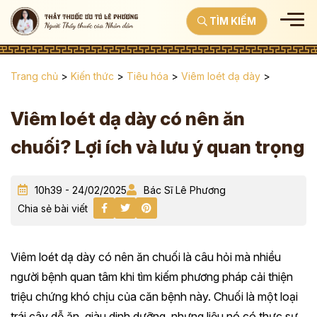
TÌM KIẾM
Trang chủ
>
Kiến thức
>
Tiêu hóa
>
Viêm loét dạ dày
>
Viêm loét dạ dày có nên ăn
chuối? Lợi ích và lưu ý quan trọng
10h39 - 24/02/2025
Bác Sĩ Lê Phương
Chia sẻ bài viết
Viêm loét dạ dày có nên ăn chuối là câu hỏi mà nhiều
người bệnh quan tâm khi tìm kiếm phương pháp cải thiện
triệu chứng khó chịu của căn bệnh này. Chuối là một loại
trái cây dễ ăn, giàu dinh dưỡng, nhưng liệu nó có thực sự