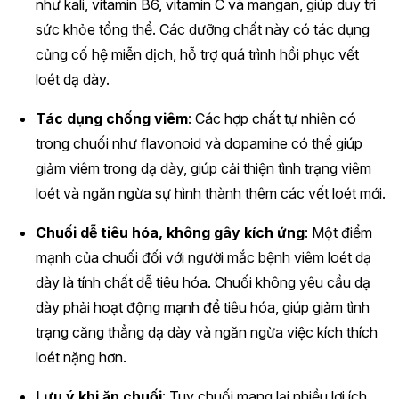
như kali, vitamin B6, vitamin C và mangan, giúp duy trì
sức khỏe tổng thể. Các dưỡng chất này có tác dụng
củng cố hệ miễn dịch, hỗ trợ quá trình hồi phục vết
loét dạ dày.
Tác dụng chống viêm
: Các hợp chất tự nhiên có
trong chuối như flavonoid và dopamine có thể giúp
giảm viêm trong dạ dày, giúp cải thiện tình trạng viêm
loét và ngăn ngừa sự hình thành thêm các vết loét mới.
Chuối dễ tiêu hóa, không gây kích ứng
: Một điểm
mạnh của chuối đối với người mắc bệnh viêm loét dạ
dày là tính chất dễ tiêu hóa. Chuối không yêu cầu dạ
dày phải hoạt động mạnh để tiêu hóa, giúp giảm tình
trạng căng thẳng dạ dày và ngăn ngừa việc kích thích
loét nặng hơn.
Lưu ý khi ăn chuối
: Tuy chuối mang lại nhiều lợi ích