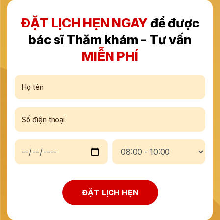
ĐẶT LỊCH HẸN NGAY
để được
bác sĩ Thăm khám - Tư vấn
MIỄN PHÍ
ĐẶT LỊCH HẸN