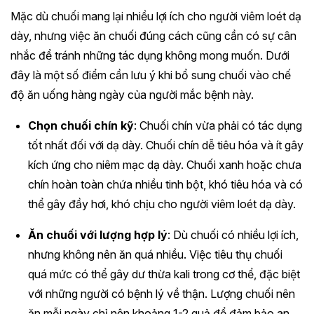
Mặc dù chuối mang lại nhiều lợi ích cho người viêm loét dạ
dày, nhưng việc ăn chuối đúng cách cũng cần có sự cân
nhắc để tránh những tác dụng không mong muốn. Dưới
đây là một số điểm cần lưu ý khi bổ sung chuối vào chế
độ ăn uống hàng ngày của người mắc bệnh này.
Chọn chuối chín kỹ
: Chuối chín vừa phải có tác dụng
tốt nhất đối với dạ dày. Chuối chín dễ tiêu hóa và ít gây
kích ứng cho niêm mạc dạ dày. Chuối xanh hoặc chưa
chín hoàn toàn chứa nhiều tinh bột, khó tiêu hóa và có
thể gây đầy hơi, khó chịu cho người viêm loét dạ dày.
Ăn chuối với lượng hợp lý
: Dù chuối có nhiều lợi ích,
nhưng không nên ăn quá nhiều. Việc tiêu thụ chuối
quá mức có thể gây dư thừa kali trong cơ thể, đặc biệt
với những người có bệnh lý về thận. Lượng chuối nên
ăn mỗi ngày chỉ nên khoảng 1-2 quả để đảm bảo an