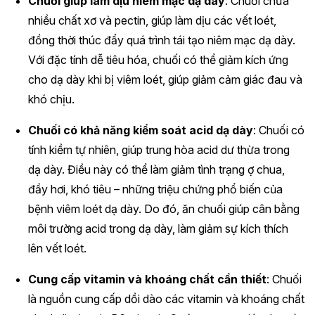
Chuối giúp làm dịu niêm mạc dạ dày
: Chuối chứa
nhiều chất xơ và pectin, giúp làm dịu các vết loét,
đồng thời thúc đẩy quá trình tái tạo niêm mạc dạ dày.
Với đặc tính dễ tiêu hóa, chuối có thể giảm kích ứng
cho dạ dày khi bị viêm loét, giúp giảm cảm giác đau và
khó chịu.
Chuối có khả năng kiểm soát acid dạ dày
: Chuối có
tính kiềm tự nhiên, giúp trung hòa acid dư thừa trong
dạ dày. Điều này có thể làm giảm tình trạng ợ chua,
đầy hơi, khó tiêu – những triệu chứng phổ biến của
bệnh viêm loét dạ dày. Do đó, ăn chuối giúp cân bằng
môi trường acid trong dạ dày, làm giảm sự kích thích
lên vết loét.
Cung cấp vitamin và khoáng chất cần thiết
: Chuối
là nguồn cung cấp dồi dào các vitamin và khoáng chất