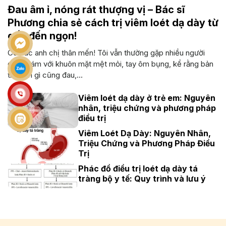
Đau âm ỉ, nóng rát thượng vị – Bác sĩ
Phương chia sẻ cách trị viêm loét dạ dày từ
gốc đến ngọn!
Cô bác anh chị thân mến! Tôi vẫn thường gặp nhiều người
đến khám với khuôn mặt mệt mỏi, tay ôm bụng, kể rằng bản
thân ăn gì cũng đau,...
Viêm loét dạ dày ở trẻ em: Nguyên
nhân, triệu chứng và phương pháp
điều trị
Viêm Loét Dạ Dày: Nguyên Nhân,
Triệu Chứng và Phương Pháp Điều
Trị
Phác đồ điều trị loét dạ dày tá
tràng bộ y tế: Quy trình và lưu ý