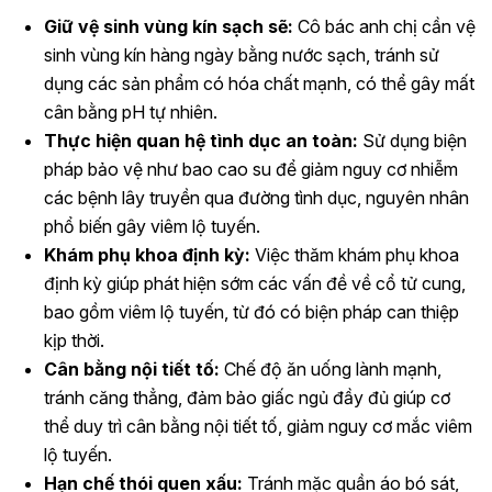
Giữ vệ sinh vùng kín sạch sẽ:
Cô bác anh chị cần vệ
sinh vùng kín hàng ngày bằng nước sạch, tránh sử
dụng các sản phẩm có hóa chất mạnh, có thể gây mất
cân bằng pH tự nhiên.
Thực hiện quan hệ tình dục an toàn:
Sử dụng biện
pháp bảo vệ như bao cao su để giảm nguy cơ nhiễm
các bệnh lây truyền qua đường tình dục, nguyên nhân
phổ biến gây viêm lộ tuyến.
Khám phụ khoa định kỳ:
Việc thăm khám phụ khoa
định kỳ giúp phát hiện sớm các vấn đề về cổ tử cung,
bao gồm viêm lộ tuyến, từ đó có biện pháp can thiệp
kịp thời.
Cân bằng nội tiết tố:
Chế độ ăn uống lành mạnh,
tránh căng thẳng, đảm bảo giấc ngủ đầy đủ giúp cơ
thể duy trì cân bằng nội tiết tố, giảm nguy cơ mắc viêm
lộ tuyến.
Hạn chế thói quen xấu:
Tránh mặc quần áo bó sát,