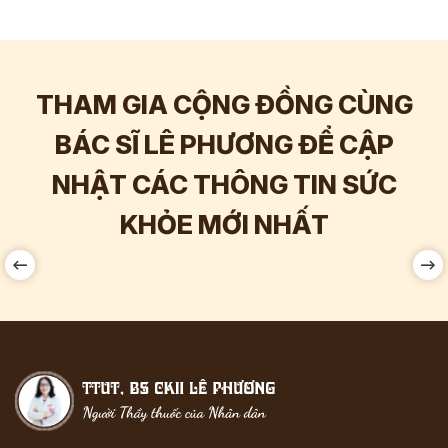
THAM GIA CỘNG ĐỒNG CÙNG
BÁC SĨ LÊ PHƯƠNG ĐỂ CẬP
NHẬT CÁC THÔNG TIN SỨC
Hơn
60.000
Tương tác
Hơn
1
KHỎE MỚI NHẤT