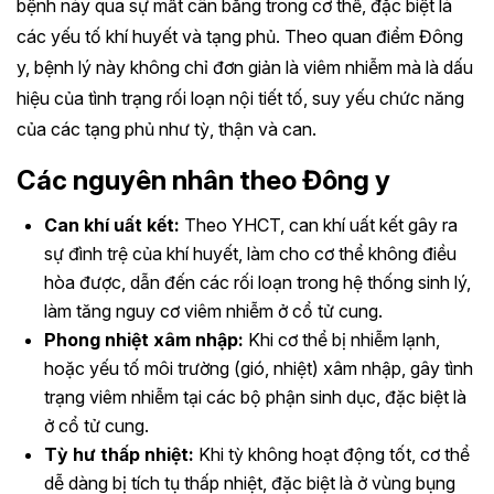
bệnh này qua sự mất cân bằng trong cơ thể, đặc biệt là
các yếu tố khí huyết và tạng phủ. Theo quan điểm Đông
y, bệnh lý này không chỉ đơn giản là viêm nhiễm mà là dấu
hiệu của tình trạng rối loạn nội tiết tố, suy yếu chức năng
của các tạng phủ như tỳ, thận và can.
Các nguyên nhân theo Đông y
Can khí uất kết:
Theo YHCT, can khí uất kết gây ra
sự đình trệ của khí huyết, làm cho cơ thể không điều
hòa được, dẫn đến các rối loạn trong hệ thống sinh lý,
làm tăng nguy cơ viêm nhiễm ở cổ tử cung.
Phong nhiệt xâm nhập:
Khi cơ thể bị nhiễm lạnh,
hoặc yếu tố môi trường (gió, nhiệt) xâm nhập, gây tình
trạng viêm nhiễm tại các bộ phận sinh dục, đặc biệt là
ở cổ tử cung.
Tỳ hư thấp nhiệt:
Khi tỳ không hoạt động tốt, cơ thể
dễ dàng bị tích tụ thấp nhiệt, đặc biệt là ở vùng bụng