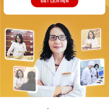
ĐẶT LỊCH HẸN