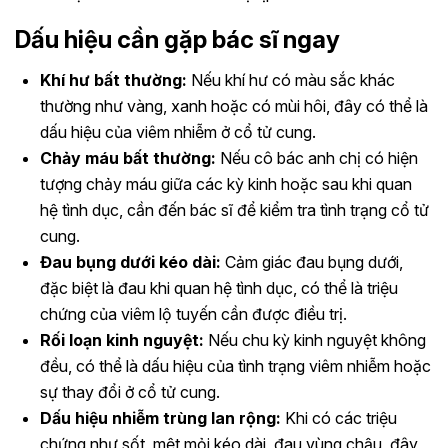
Dấu hiệu cần gặp bác sĩ ngay
Khí hư bất thường:
Nếu khí hư có màu sắc khác
thường như vàng, xanh hoặc có mùi hôi, đây có thể là
dấu hiệu của viêm nhiễm ở cổ tử cung.
Chảy máu bất thường:
Nếu cô bác anh chị có hiện
tượng chảy máu giữa các kỳ kinh hoặc sau khi quan
hệ tình dục, cần đến bác sĩ để kiểm tra tình trạng cổ tử
cung.
Đau bụng dưới kéo dài:
Cảm giác đau bụng dưới,
đặc biệt là đau khi quan hệ tình dục, có thể là triệu
chứng của viêm lộ tuyến cần được điều trị.
Rối loạn kinh nguyệt:
Nếu chu kỳ kinh nguyệt không
đều, có thể là dấu hiệu của tình trạng viêm nhiễm hoặc
sự thay đổi ở cổ tử cung.
Dấu hiệu nhiễm trùng lan rộng:
Khi có các triệu
chứng như sốt, mệt mỏi kéo dài, đau vùng chậu, đây