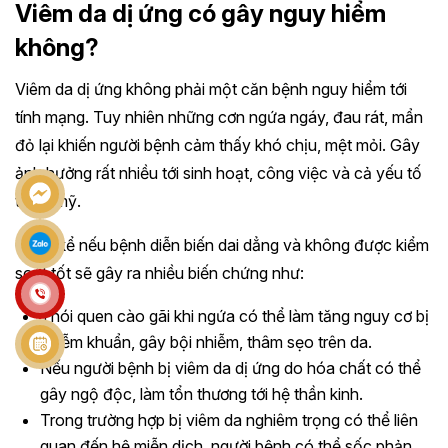
Viêm da dị ứng có gây nguy hiểm
không?
Viêm da dị ứng không phải một căn bệnh nguy hiểm tới
tính mạng. Tuy nhiên những cơn ngứa ngáy, đau rát, mẩn
đỏ lại khiến người bệnh cảm thấy khó chịu, mệt mỏi. Gây
ảnh hưởng rất nhiều tới sinh hoạt, công việc và cả yếu tố
thẩm mỹ.
Chưa kể nếu bệnh diễn biến dai dẳng và không được kiểm
soát tốt sẽ gây ra nhiều biến chứng như:
Thói quen cào gãi khi ngứa có thể làm tăng nguy cơ bị
nhiễm khuẩn, gây bội nhiễm, thâm sẹo trên da.
Nếu người bệnh bị viêm da dị ứng do hóa chất có thể
gây ngộ độc, làm tổn thương tới hệ thần kinh.
Trong trường hợp bị viêm da nghiêm trọng có thể liên
quan đến hệ miễn dịch, người bệnh có thể sốc phản