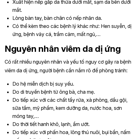
Xuất hiện nếp gấp da thừa dưới mắt, sạm da bên dưới
mắt.
Lòng bàn tay, bàn chân có nếp nhăn da.
Có thể kèm theo các bệnh lý khác như: Hen suyễn, dị
ứng, bệnh vảy cá, trầm cảm, mất ngủ,…
Nguyên nhân viêm da dị ứng
Có rất nhiều nguyên nhân và yếu tố nguy cơ gây ra bệnh
viêm da dị ứng, người bệnh cần nắm rõ để phòng tránh:
Do hệ miễn dịch bị suy yếu.
Do di truyền bệnh từ ông bà, cha mẹ.
Do tiếp xúc với các chất tẩy rửa, xà phòng, dầu gội,
sữa tắm, mỹ phẩm, kem dưỡng da, nước hoa, sơn
móng tay,…
Do thời tiết hanh khô, lạnh, ẩm ướt.
Do tiếp xúc với phấn hoa, lông thú nuôi, bụi bẩn, nấm