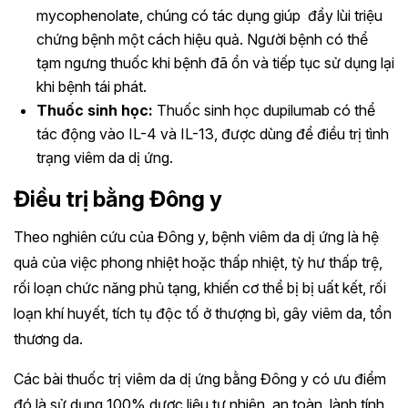
mycophenolate, chúng có tác dụng giúp đẩy lùi triệu
chứng bệnh một cách hiệu quả. Người bệnh có thể
tạm ngưng thuốc khi bệnh đã ổn và tiếp tục sử dụng lại
khi bệnh tái phát.
Thuốc sinh học:
Thuốc sinh học dupilumab có thể
tác động vào IL-4 và IL-13, được dùng để điều trị tình
trạng viêm da dị ứng.
Điều trị bằng Đông y
Theo nghiên cứu của Đông y, bệnh viêm da dị ứng là hệ
quả của việc phong nhiệt hoặc thấp nhiệt, tỳ hư thấp trệ,
rối loạn chức năng phủ tạng, khiến cơ thể bị bị uất kết, rối
loạn khí huyết, tích tụ độc tố ở thượng bì, gây viêm da, tổn
thương da.
Các bài thuốc trị viêm da dị ứng bằng Đông y có ưu điểm
đó là sử dụng 100% dược liệu tự nhiên, an toàn, lành tính