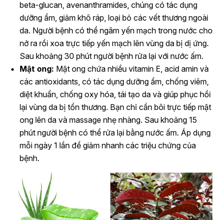
beta-glucan, avenanthramides, chúng có tác dụng
dưỡng ẩm, giảm khô ráp, loại bỏ các vết thương ngoài
da. Người bệnh có thể ngâm yến mạch trong nước cho
nở ra rồi xoa trực tiếp yến mạch lên vùng da bị dị ứng.
Sau khoảng 30 phút người bệnh rửa lại với nước ấm.
Mật ong:
Mật ong chứa nhiều vitamin E, acid amin và
các antioxidants, có tác dụng dưỡng ẩm, chống viêm,
diệt khuẩn, chống oxy hóa, tái tạo da và giúp phục hồi
lại vùng da bị tổn thương. Bạn chỉ cần bôi trực tiếp mật
ong lên da và massage nhẹ nhàng. Sau khoảng 15
phút người bệnh có thể rửa lại bằng nước ấm. Áp dụng
mỗi ngày 1 lần để giảm nhanh các triệu chứng của
bệnh.