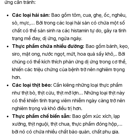
ứng cần tránh:
Các loại hải sản:
Bao gồm tôm, cua, ghẹ, ốc, nghêu,
sò, mực,… Bởi trong các loại hải sản có chứa một số
chất có thể sản sinh ra các histamin tự do, gây ra tình
trạng mề đay, dị ứng, ngứa ngáy.
Thực phẩm chứa nhiều đường:
Bao gồm bánh, kẹo,
siro, mật ong, nước ngọt, mứt, hoa quả sấy khô,.. Bởi
chúng có thể kích thích phản ứng dị ứng trong cơ thể,
khiến các triệu chứng của bệnh trở nên nghiêm trọng
hơn.
Các loại thịt béo:
Cần kiêng những loại thực phẩm
như thịt bò, thịt cừu, thịt mỡ lợn… Những loại thịt này
có thể khiến tình trạng viêm nhiễm ngày càng trở nên
nghiêm trọng và khó điều trị hơn.
Thực phẩm chế biến sẵn:
Bao gồm xúc xích, lạp
xưởng, thịt nguội, thịt chua, thực phẩm đóng hộp,…
bởi nó có chứa nhiều chất bảo quản, chất phụ gia.