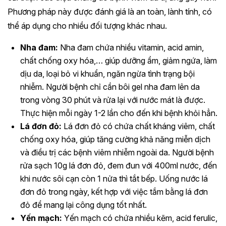
Phương pháp này được đánh giá là an toàn, lành tính, có
thể áp dụng cho nhiều đối tượng khác nhau.
Nha đam:
Nha đam chứa nhiều vitamin, acid amin,
chất chống oxy hóa,… giúp dưỡng ẩm, giảm ngứa, làm
dịu da, loại bỏ vi khuẩn, ngăn ngừa tình trạng bội
nhiễm. Người bệnh chỉ cần bôi gel nha đam lên da
trong vòng 30 phút và rửa lại với nước mát là được.
Thực hiện mỗi ngày 1-2 lần cho đến khi bệnh khỏi hẳn.
Lá đơn đỏ:
Lá đơn đỏ có chứa chất kháng viêm, chất
chống oxy hóa, giúp tăng cường khả năng miễn dịch
và điều trị các bệnh viêm nhiễm ngoài da. Người bệnh
rửa sạch 10g lá đơn đỏ, đem đun với 400ml nước, đến
khi nước sôi cạn còn 1 nửa thì tắt bếp. Uống nước lá
đơn đỏ trong ngày, kết hợp với việc tắm bằng lá đơn
đỏ để mang lại công dụng tốt nhất.
Yến mạch:
Yến mạch có chứa nhiều kẽm, acid ferulic,