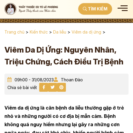
TÌM KIẾM
Trang chủ
>
Kiến thức
>
Da liễu
>
Viêm da dị ứng
>
Viêm Da Dị Ứng: Nguyên Nhân,
Triệu Chứng, Cách Điều Trị Bệnh
09h00 - 31/08/2023
Thoan Đào
Chia sẻ bài viết
Viêm da dị ứng là căn bệnh da liễu thường gặp ở trẻ
nhỏ và những người có cơ địa bị mẫn cảm. Bệnh
không quá nguy hiểm nhưng lại gây ra những cơn
ngứa ngáy, đau rát khó chịu, khiến người bệnh cảm