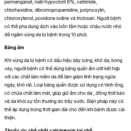
permanganat, natri hypoclorit 6%, cetrimide,
chlorhexidine, dibromopropamidine, polynoxylin,
chloroxylenol, povidone iodine và triclosan. Người bệnh
có thể pha dung dịch vào bồn tắm hoặc chậu nước nhỏ
để ngâm vùng da bị bệnh trong 10 phút.
Băng ẩm
Khi vùng da bị bệnh có dấu hiệu dày sừng, khô da, bong
vảy, người bệnh có thể dùng băng quấn ẩm ướt kết hợp
với các chất làm mềm da để làm giảm tình trạng ngứa
ngáy, khô rát. Loại băng quấn được sử dụng có hình ống,
có chứa chất làm mát, giúp giữ ẩm cho da , đồng thời bảo
vệ da khỏi sự tổn thương do trầy xước. Biện pháp này có
thể áp dụng trong thời gian dài cho đến khi bệnh được cải
thiện.
Thuốc ức chế chất calcineurin tại chỗ