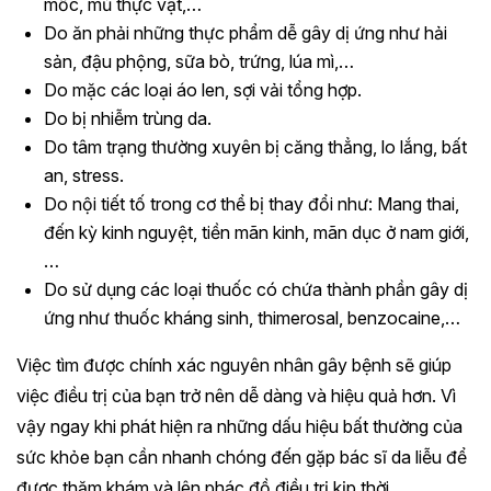
mốc, mủ thực vật,…
Do ăn phải những thực phẩm dễ gây dị ứng như hải
sản, đậu phộng, sữa bò, trứng, lúa mì,…
Do mặc các loại áo len, sợi vải tổng hợp.
Do bị nhiễm trùng da.
Do tâm trạng thường xuyên bị căng thẳng, lo lắng, bất
an, stress.
Do nội tiết tố trong cơ thể bị thay đổi như: Mang thai,
đến kỳ kinh nguyệt, tiền mãn kinh, mãn dục ở nam giới,
…
Do sử dụng các loại thuốc có chứa thành phần gây dị
ứng như thuốc kháng sinh, thimerosal, benzocaine,…
Việc tìm được chính xác nguyên nhân gây bệnh sẽ giúp
việc điều trị của bạn trở nên dễ dàng và hiệu quả hơn. Vì
vậy ngay khi phát hiện ra những dấu hiệu bất thường của
sức khỏe bạn cần nhanh chóng đến gặp bác sĩ da liễu để
được thăm khám và lên phác đồ điều trị kịp thời.