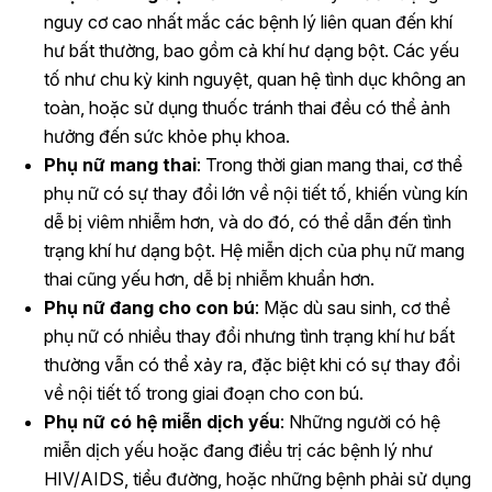
nguy cơ cao nhất mắc các bệnh lý liên quan đến khí
hư bất thường, bao gồm cả khí hư dạng bột. Các yếu
tố như chu kỳ kinh nguyệt, quan hệ tình dục không an
toàn, hoặc sử dụng thuốc tránh thai đều có thể ảnh
hưởng đến sức khỏe phụ khoa.
Phụ nữ mang thai
: Trong thời gian mang thai, cơ thể
phụ nữ có sự thay đổi lớn về nội tiết tố, khiến vùng kín
dễ bị viêm nhiễm hơn, và do đó, có thể dẫn đến tình
trạng khí hư dạng bột. Hệ miễn dịch của phụ nữ mang
thai cũng yếu hơn, dễ bị nhiễm khuẩn hơn.
Phụ nữ đang cho con bú
: Mặc dù sau sinh, cơ thể
phụ nữ có nhiều thay đổi nhưng tình trạng khí hư bất
thường vẫn có thể xảy ra, đặc biệt khi có sự thay đổi
về nội tiết tố trong giai đoạn cho con bú.
Phụ nữ có hệ miễn dịch yếu
: Những người có hệ
miễn dịch yếu hoặc đang điều trị các bệnh lý như
HIV/AIDS, tiểu đường, hoặc những bệnh phải sử dụng