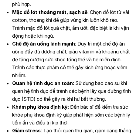
phù hợp.
Mặc đồ lót thoáng mát, sạch sẽ
: Chọn đồ lót từ vải
cotton, thoáng khí để giúp vùng kín luôn khô ráo.
Tránh mặc đồ lót quá chật, ẩm ướt, đặc biệt là khi vận
động hoặc khi ngủ.
Chế độ ăn uống lành mạnh
: Duy trì một chế độ ăn
uống đầy đủ dưỡng chất, giàu vitamin và khoáng chất
để tăng cường sức khỏe tổng thể và hệ miễn dịch.
Tránh các thực phẩm có thể gây kích ứng hoặc viêm
nhiễm.
Quan hệ tình dục an toàn
: Sử dụng bao cao su khi
quan hệ tình dục để tránh các bệnh lây qua đường tình
dục (STD) có thể gây ra khí hư bất thường.
Khám phụ khoa định kỳ
: Đến bác sĩ để kiểm tra sức
khỏe phụ khoa định kỳ giúp phát hiện sớm các bệnh lý
tiềm ẩn và điều trị kịp thời.
Giảm stress
: Tạo thói quen thư giãn, giảm căng thẳng