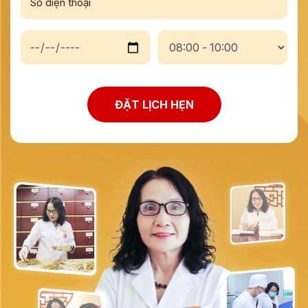
ĐẶT LỊCH HẸN