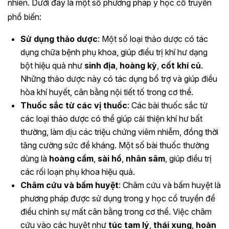
nhiên. Dưới đây là một số phương pháp y học cổ truyền
phổ biến:
Sử dụng thảo dược
: Một số loại thảo dược có tác
dụng chữa bệnh phụ khoa, giúp điều trị khí hư dạng
bột hiệu quả như
sinh địa
,
hoàng kỳ
,
cốt khí củ
.
Những thảo dược này có tác dụng bổ trợ và giúp điều
hòa khí huyết, cân bằng nội tiết tố trong cơ thể.
Thuốc sắc từ các vị thuốc
: Các bài thuốc sắc từ
các loại thảo dược có thể giúp cải thiện khí hư bất
thường, làm dịu các triệu chứng viêm nhiễm, đồng thời
tăng cường sức đề kháng. Một số bài thuốc thường
dùng là
hoàng cầm
,
sài hồ
,
nhân sâm
, giúp điều trị
các rối loạn phụ khoa hiệu quả.
Châm cứu và bấm huyệt
: Châm cứu và bấm huyệt là
phương pháp được sử dụng trong y học cổ truyền để
điều chỉnh sự mất cân bằng trong cơ thể. Việc châm
cứu vào các huyệt như
túc tam lý
,
thái xung
,
hoàn