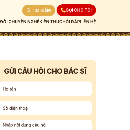
GỌI CHO TÔI
TÌM KIẾM
ĐỜI CHUYỆN NGHỀ
KIẾN THỨC
HỎI ĐÁP
LIÊN HỆ
GỬI CÂU HỎI CHO BÁC SĨ