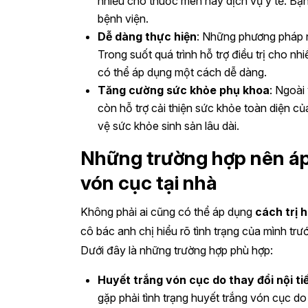
nhiều cho thuốc men hay dịch vụ y tế. Bạn
bệnh viện.
Dễ dàng thực hiện
: Những phương pháp n
Trong suốt quá trình hỗ trợ điều trị cho n
có thể áp dụng một cách dễ dàng.
Tăng cường sức khỏe phụ khoa
: Ngoài
còn hỗ trợ cải thiện sức khỏe toàn diện c
vệ sức khỏe sinh sản lâu dài.
Những trường hợp nên áp
vón cục tại nhà
Không phải ai cũng có thể áp dụng
cách trị 
cô bác anh chị hiểu rõ tình trạng của mình tr
Dưới đây là những trường hợp phù hợp:
Huyết trắng vón cục do thay đổi nội tiế
gặp phải tình trạng huyết trắng vón cục do