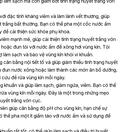
p làm sạch mà còn giảm bớt tình trạng huyết trắng vón
với đặc tính kháng viêm và làm lành vết thương, giúp
yết trắng bất thường. Bạn có thể pha một cốc nước ấm
y để cải thiện sức khỏe phụ khoa.
viêm mạnh mẽ, giúp cải thiện tình trạng huyết trắng vón
 hoặc đun tỏi với nước ấm để xông hơi vùng kín. Tỏi
rợ làm sạch và bảo vệ vùng kín khỏi vi khuẩn.
g cân bằng nội tiết tố và giúp giảm thiểu tình trạng huyết
cứu đun nước xông hoặc làm thành các món ăn bổ dưỡng.
i cứu để rửa vùng kín mỗi ngày.
ng khuẩn và giúp làm sạch, giảm ngứa, viêm. Bạn có thể
rửa vùng kín mỗi ngày. Đây là một trong những mẹo
huyết trắng vón cục.
 nhiên giúp cân bằng độ pH cho vùng kín, hạn chế sự
ó thể pha một ít giấm táo với nước ấm và sử dụng để
khuẩn rất tốt, có thể giúp làm sạch và điều trị huyết