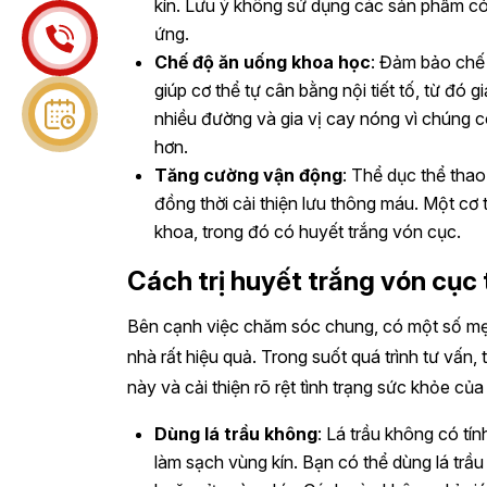
kín. Lưu ý không sử dụng các sản phẩm có
ứng.
Chế độ ăn uống khoa học
: Đảm bảo chế 
giúp cơ thể tự cân bằng nội tiết tố, từ đó
nhiều đường và gia vị cay nóng vì chúng có
hơn.
Tăng cường vận động
: Thể dục thể tha
đồng thời cải thiện lưu thông máu. Một cơ
khoa, trong đó có huyết trắng vón cục.
Cách trị huyết trắng vón cục
Bên cạnh việc chăm sóc chung, có một số mẹo d
nhà rất hiệu quả. Trong suốt quá trình tư vấn
này và cải thiện rõ rệt tình trạng sức khỏe c
Dùng lá trầu không
: Lá trầu không có tí
làm sạch vùng kín. Bạn có thể dùng lá tr