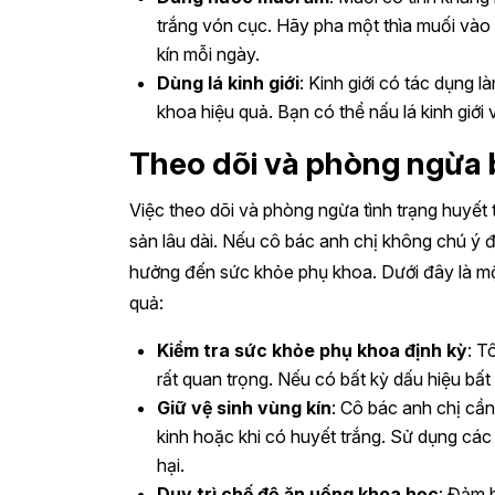
trắng vón cục. Hãy pha một thìa muối và
kín mỗi ngày.
Dùng lá kinh giới
: Kinh giới có tác dụng 
khoa hiệu quả. Bạn có thể nấu lá kinh giới
Theo dõi và phòng ngừa 
Việc theo dõi và phòng ngừa tình trạng huyết
sản lâu dài. Nếu cô bác anh chị không chú ý đến
hưởng đến sức khỏe phụ khoa. Dưới đây là mộ
quả:
Kiểm tra sức khỏe phụ khoa định kỳ
: T
rất quan trọng. Nếu có bất kỳ dấu hiệu bất t
Giữ vệ sinh vùng kín
: Cô bác anh chị cần
kinh hoặc khi có huyết trắng. Sử dụng cá
hại.
Duy trì chế độ ăn uống khoa học
: Đảm 