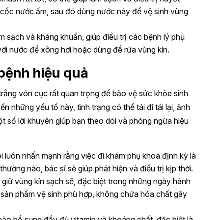
o cốc nước ấm, sau đó dùng nước này để vệ sinh vùng
làm sạch và kháng khuẩn, giúp điều trị các bệnh lý phụ
 với nước để xông hơi hoặc dùng để rửa vùng kín.
bệnh hiệu quả
 trắng vón cục rất quan trọng để bảo vệ sức khỏe sinh
 những yếu tố này, tình trạng có thể tái đi tái lại, ảnh
t số lời khuyên giúp bạn theo dõi và phòng ngừa hiệu
ôi luôn nhấn mạnh rằng việc đi khám phụ khoa định kỳ là
hường nào, bác sĩ sẽ giúp phát hiện và điều trị kịp thời.
 giữ vùng kín sạch sẽ, đặc biệt trong những ngày hành
c sản phẩm vệ sinh phù hợp, không chứa hóa chất gây
bảo bổ sung đầy đủ vitamin và khoáng chất, đặc biệt là