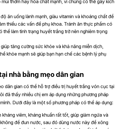
 mùi thơm hay hóa chất mạnh, vì chúng có thể gây kích
độ ăn uống lành mạnh, giàu vitamin và khoáng chất để
 giảm thiểu các vấn đề phụ khoa. Tránh ăn thực phẩm có
 thể làm tình trạng huyết trắng trở nên nghiêm trọng
o giúp tăng cường sức khỏe và khả năng miễn dịch,
 thể khỏe mạnh sẽ giúp bạn hạn chế các bệnh lý phụ
 tại nhà bằng mẹo dân gian
ân gian có thể hỗ trợ điều trị huyết trắng vón cục tại
, tôi đã thấy nhiều chị em áp dụng những phương pháp
ủa mình. Dưới đây là một số phương pháp có thể áp dụng:
nh kháng viêm, kháng khuẩn rất tốt, giúp giảm ngứa và
ầu không để đun nước, sau đó dùng nước này để xông