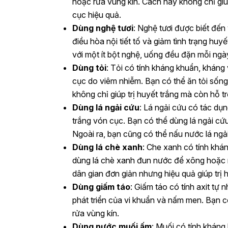
hoặc rửa vùng kín. Cách này không chỉ giú
cục hiệu quả.
Dùng nghệ tươi
: Nghệ tươi được biết đến 
điều hòa nội tiết tố và giảm tình trạng hu
với một ít bột nghệ, uống đều đặn mỗi ngà
Dùng tỏi
: Tỏi có tính kháng khuẩn, kháng 
cục do viêm nhiễm. Bạn có thể ăn tỏi sống
không chỉ giúp trị huyết trắng mà còn hỗ t
Dùng lá ngải cứu
: Lá ngải cứu có tác dụn
trắng vón cục. Bạn có thể dùng lá ngải 
Ngoài ra, bạn cũng có thể nấu nước lá ngả
Dùng lá chè xanh
: Che xanh có tính khá
dùng lá chè xanh đun nước để xông hoặc 
dân gian đơn giản nhưng hiệu quả giúp trị 
Dùng giấm táo
: Giấm táo có tính axit tự
phát triển của vi khuẩn và nấm men. Bạn c
rửa vùng kín.
Dùng nước muối ấm
: Muối có tính kháng 