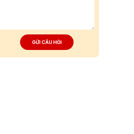
GỬI CÂU HỎI