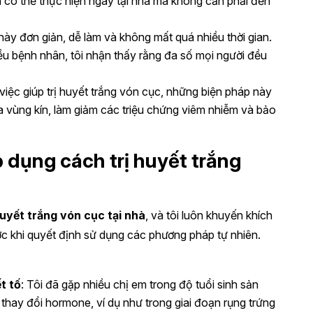
 có thể thực hiện ngay tại nhà mà không cần phải đến
ày đơn giản, dễ làm và không mất quá nhiều thời gian.
hiều bệnh nhân, tôi nhận thấy rằng đa số mọi người đều
 việc giúp trị huyết trắng vón cục, những biện pháp này
ủa vùng kín, làm giảm các triệu chứng viêm nhiễm và bảo
 dụng cách trị huyết trắng
huyết trắng vón cục tại nhà
, và tôi luôn khuyến khích
ước khi quyết định sử dụng các phương pháp tự nhiên.
t tố
: Tôi đã gặp nhiều chị em trong độ tuổi sinh sản
 thay đổi hormone, ví dụ như trong giai đoạn rụng trứng