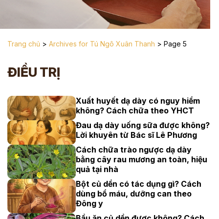
Trang chủ
>
Archives for Tú Ngô Xuân Thanh
>
Page 5
ĐIỀU TRỊ
Xuất huyết dạ dày có nguy hiểm
không? Cách chữa theo YHCT
Đau dạ dày uống sữa được không?
Lời khuyên từ Bác sĩ Lê Phương
Cách chữa trào ngược dạ dày
bằng cây rau mương an toàn, hiệu
quả tại nhà
Bột củ dền có tác dụng gì? Cách
dùng bổ máu, dưỡng can theo
Đông y
Bầu ăn củ dền được không? Cách