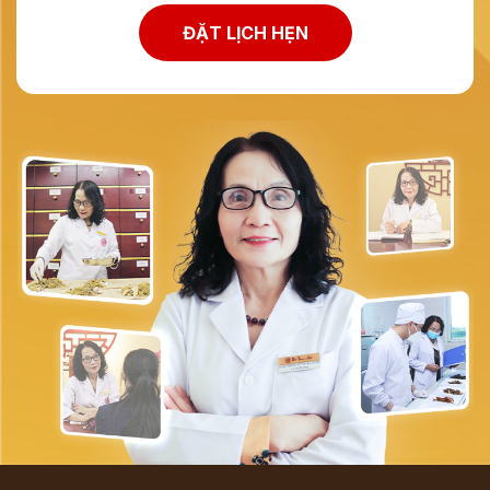
ĐẶT LỊCH HẸN