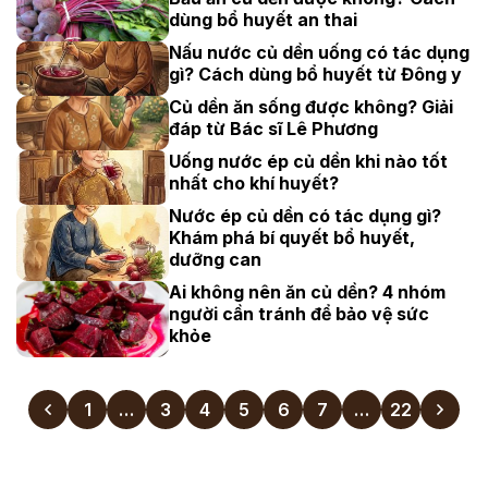
dùng bổ huyết an thai
Nấu nước củ dền uống có tác dụng
gì? Cách dùng bổ huyết từ Đông y
Củ dền ăn sống được không? Giải
đáp từ Bác sĩ Lê Phương
Uống nước ép củ dền khi nào tốt
nhất cho khí huyết?
Nước ép củ dền có tác dụng gì?
Khám phá bí quyết bổ huyết,
dưỡng can
Ai không nên ăn củ dền? 4 nhóm
người cần tránh để bảo vệ sức
khỏe
1
…
3
4
5
6
7
…
22